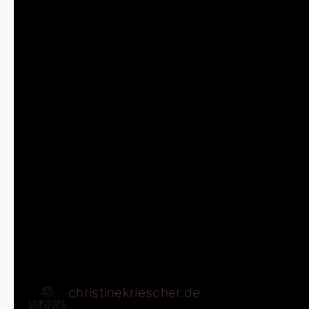
christinekriescher.de